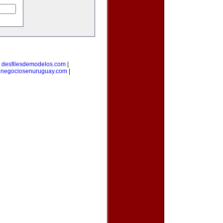
|
desfilesdemodelos.com
|
|
negociosenuruguay.com
|