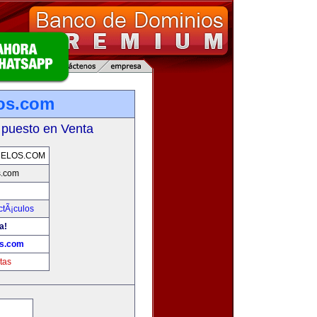
os.com
 puesto en Venta
DELOS.COM
s.com
ctÃ¡culos
a!
os.com
tas