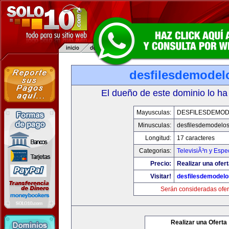
desfilesdemodel
El dueño de este dominio lo ha
Mayusculas:
DESFILESDEMO
Minusculas:
desfilesdemodelo
Longitud:
17 caracteres
Categorias:
TelevisiÃ³n y Espe
Precio:
Realizar una ofert
Visitar!
desfilesdemodel
Serán consideradas ofer
Realizar una Oferta