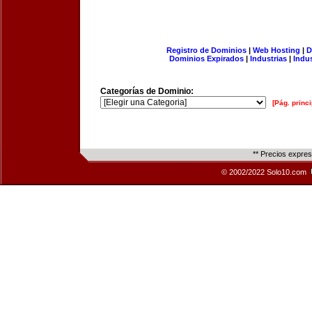
Registro de Dominios
|
Web Hosting
|
D
Dominios Expirados
|
Industrias
|
Indu
Categorías de Dominio:
[Pág. princi
** Precios expre
© 2002/2022 Solo10.com