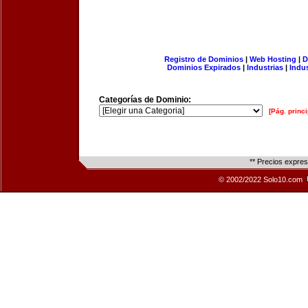
Registro de Dominios
|
Web Hosting
|
D
Dominios Expirados
|
Industrias
|
Indu
Categorías de Dominio:
[Pág. princi
** Precios expre
© 2002/2022 Solo10.com